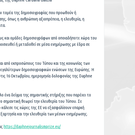
ον τομέα της δημοσιογραφίας που προωθούν ή
σης, όπως η ανθρώπινη αξιοπρέπεια, η ελευθερία, η
ατα.
ους και ομάδες δημοσιογράφων από οποιαδήποτε χώρα του
μοσιευθεί ή μεταδοθεί σε μέσα ενημέρωσης με έδρα σε
ται από εκπροσώπους του Τύπου και της κοινωνίας των
 μεγαλύτερων δημοσιογραφικών ενώσεων της Ευρώπης. Η
στις 16 Οκτωβρίου, ημερομηνία δολοφονίας της Daphne
λο ένα δείγμα της σημαντικής στήριξης που παρέχει το
ο σημαντική θεωρεί την ελευθερία του Τύπου. Σε
ο κάλεσε τις χώρες της ΕΕ να εξασφαλίσουν επαρκή
ξαρτησία και την ελευθερία των μέσων ενημέρωσης.
ας
https://daphnejournalismprize.eu/