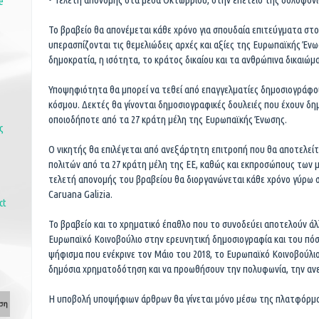
e
Το βραβείο θα απονέμεται κάθε χρόνο για σπουδαία επιτεύγματα στ
υπερασπίζονται τις θεμελιώδεις αρχές και αξίες της Ευρωπαϊκής Ένω
δημοκρατία, η ισότητα, το κράτος δικαίου και τα ανθρώπινα δικαιώμ
Υποψηφιότητα θα μπορεί να τεθεί από επαγγελματίες δημοσιογράφ
κόσμου. Δεκτές θα γίνονται δημοσιογραφικές δουλειές που έχουν δη
οποιοδήποτε από τα 27 κράτη μέλη της Ευρωπαϊκής Ένωσης.
ς
Ο νικητής θα επιλέγεται από ανεξάρτητη επιτροπή που θα αποτελεί
πολιτών από τα 27 κράτη μέλη της ΕΕ, καθώς και εκπροσώπους των
τελετή απονομής του βραβείου θα διοργανώνεται κάθε χρόνο γύρω 
Caruana Galizia.
ct
Το βραβείο και το χρηματικό έπαθλο που το συνοδεύει αποτελούν άλ
Ευρωπαϊκό Κοινοβούλιο στην ερευνητική δημοσιογραφία και του πόσ
ψήφισμα που ενέκρινε τον Μάιο του 2018, το Ευρωπαϊκό Κοινοβούλι
δημόσια χρηματοδότηση και να προωθήσουν την πολυφωνία, την ανε
Η υποβολή υποψήφιων άρθρων θα γίνεται μόνο μέσω της πλατφόρμ