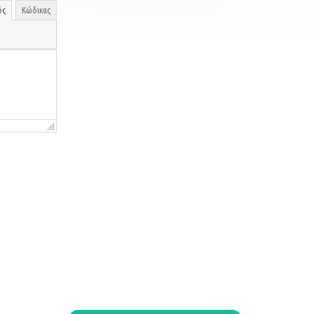
ός
Κώδικας