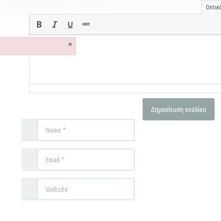
Οπτικ
×