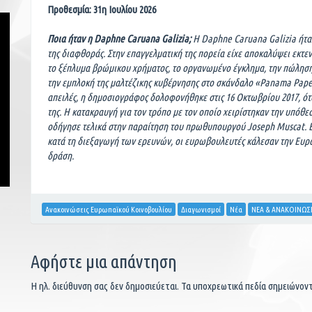
Προθεσμία: 31η Ιουλίου 2026
Ποια ήταν η Daphne Caruana Galizia;
Η Daphne Caruana Galizia ήτα
της διαφθοράς. Στην επαγγελματική της πορεία είχε αποκαλύψει εκτ
το ξέπλυμα βρώμικου χρήματος, το οργανωμένο έγκλημα, την πώλησ
την εμπλοκή της μαλτέζικης κυβέρνησης στο σκάνδαλο «Panama Paper
απειλές, η δημοσιογράφος δολοφονήθηκε στις 16 Οκτωβρίου 2017, ότ
της. Η κατακραυγή για τον τρόπο με τον οποίο χειρίστηκαν την υπόθε
οδήγησε τελικά στην παραίτηση του πρωθυπουργού Joseph Muscat. Ε
κατά τη διεξαγωγή των ερευνών, οι ευρωβουλευτές κάλεσαν την Ευρ
δράση.
Ανακοινώσεις Ευρωπαϊκού Κοινοβουλίου
Διαγωνισμοί
Νέα
ΝΕΑ & ΑΝΑΚΟΙΝΩΣ
Αφήστε μια απάντηση
Η ηλ. διεύθυνση σας δεν δημοσιεύεται.
Τα υποχρεωτικά πεδία σημειώνον