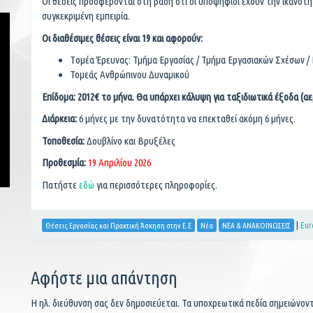
Οι θέσεις προσφέρονται στη βάση ότι οι υποψήφιοι έχουν την ικανό
συγκεκριμένη εμπειρία.
Οι διαθέσιμες θέσεις είναι 19 και αφορούν:
Tομέα Έρευνας: Τμήμα Εργασίας / Τμήμα Εργασιακών Σχέσων / 
Τομεάς Ανθρώπινου Δυναμικού
Επίδομα: 2012€ το μήνα. Θα υπάρχει κάλυψη για ταξιδιωτικά έξοδα (αε
Διάρκεια:
6 μήνες με την δυνατότητα να επεκταθεί ακόμη 6 μήνες.
Τοποθεσία:
Δουβλίνο και Βρυξέλες
Προθεσμία:
19 Απριλίου 2026
Πατήστε
εδώ
για περισσότερες πληροφορίες.
|
Eur
Θέσεις Εργασίας και Πρακτική Άσκηση στην Ε.Ε
Νέα
ΝΕΑ & ΑΝΑΚΟΙΝΩΣΕΙΣ
Αφήστε μια απάντηση
Η ηλ. διεύθυνση σας δεν δημοσιεύεται.
Τα υποχρεωτικά πεδία σημειώνον