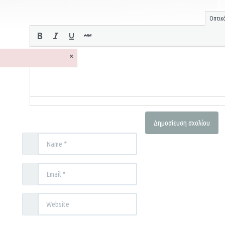
Οπτικ
×