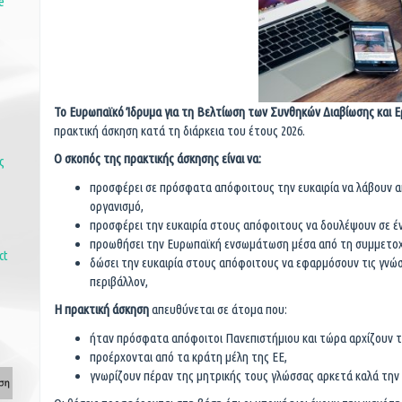
e
Το Ευρωπαϊκό Ίδρυμα για τη Βελτίωση των Συνθηκών Διαβίωσης και 
πρακτική άσκηση κατά τη διάρκεια του έτους 2026.
Ο σκοπός της πρακτικής άσκησης είναι να:
ς
προσφέρει σε πρόσφατα απόφοιτους την ευκαιρία να λάβουν α
οργανισμό,
προσφέρει την ευκαιρία στους απόφοιτους να δουλέψουν σε ένα
προωθήσει την Ευρωπαϊκή ενσωμάτωση μέσα από τη συμμετοχή
ct
δώσει την ευκαιρία στους απόφοιτους να εφαρμόσουν τις γνώσε
περιβάλλον,
Η πρακτική άσκηση
απευθύνεται σε άτομα που:
ήταν πρόσφατα απόφοιτοι Πανεπιστήμιου και τώρα αρχίζουν τ
προέρχονται από τα κράτη μέλη της ΕΕ,
γνωρίζουν πέραν της μητρικής τους γλώσσας αρκετά καλά την 