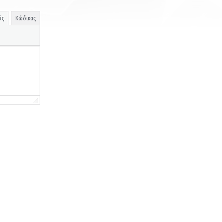
ός
Κώδικας