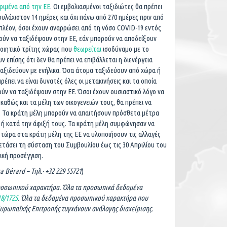
ριμένα από την ΕΕ
. Οι εμβολιασμένοι ταξιδιώτες θα πρέπει
υλάχιστον 14 ημέρες και όχι πάνω από 270 ημέρες πριν από
ιπλέον, όσοι έχουν αναρρώσει από τη νόσο COVID-19 εντός
ούν να ταξιδέψουν στην ΕΕ, εάν μπορούν να αποδείξουν
οιητικό τρίτης χώρας που
θεωρείται
ισοδύναμο με το
ν επίσης ότι δεν θα πρέπει να επιβάλλεται η διενέργεια
ταξιδεύουν με ενήλικα. Όσα άτομα ταξιδεύουν από χώρα ή
πει να είναι δυνατές όλες οι μετακινήσεις και τα οποία
ούν να ταξιδέψουν στην ΕΕ. Όσοι έχουν ουσιαστικό λόγο να
 καθώς και τα μέλη των οικογενειών τους, θα πρέπει να
. Τα κράτη μέλη μπορούν να απαιτήσουν πρόσθετα μέτρα
η ή κατά την άφιξή τους. Τα κράτη μέλη συμφώνησαν να
 τώρα στα κράτη μέλη της ΕΕ να υλοποιήσουν τις αλλαγές
ετάσει τη σύσταση του Συμβουλίου έως τις 30 Απριλίου του
ική προσέγγιση.
ra Bérard – Tηλ.·
+32 229 55721
)
ροσωπικού χαρακτήρα. Όλα τα προσωπικά δεδομένα
18/1725
. Όλα τα δεδομένα προσωπικού χαρακτήρα που
Ευρωπαϊκής Επιτροπής τυγχάνουν ανάλογης διαχείρισης.