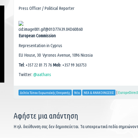
Press Officer / Political Reporter
European Commission
Representation in Cyprus
EU House, 30 Vyronos Avenue, 1096 Nicosia
Tel
: +357 22 81 75 76
Mob
: +357 99 363753
Twitter:
@aathans
|
EuropeDirec
Δελτία Τύπου Ευρωπαϊκής Επιτροπής
Νέα
ΝΕΑ & ΑΝΑΚΟΙΝΩΣΕΙΣ
Αφήστε μια απάντηση
Η ηλ. διεύθυνση σας δεν δημοσιεύεται.
Τα υποχρεωτικά πεδία σημειώνον