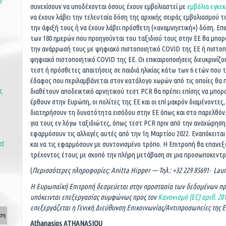
e
συνεχίσουν να υποδέχονται όσους έχουν εμβολιαστεί με
εμβόλια εγκεκ
να έχουν λάβει την τελευταία δόση της αρχικής σειράς εμβολιασμού το
την άφιξή τους ή να έχουν λάβει πρόσθετη («αναμνηστική») δόση. Επ
των 180 ημερών που προηγούνται του ταξιδιού τους στην ΕΕ θα μπορ
την ανάρρωσή τους με ψηφιακό πιστοποιητικό COVID της ΕΕ ή πιστοπ
ψηφιακό πιστοποιητικό COVID της ΕΕ. Οι επικαιροποιήσεις διευκρινίζου
τεστ ή πρόσθετες απαιτήσεις σε παιδιά ηλικίας κάτω των 6 ετών που 
έδαφος που περιλαμβάνεται στον κατάλογο χωρών από τις οποίες θα πρέ
ς
διαθέτουν αποδεικτικό αρνητικού τεστ PCR θα πρέπει επίσης να μπορ
έρθουν στην Ευρώπη, οι πολίτες της ΕΕ και οι επί μακρόν διαμένοντες,
διατηρήσουν τη δυνατότητα εισόδου στην ΕΕ όπως και στο παρελθόν
για τους εν λόγω ταξιδιώτες, όπως τεστ PCR πριν από την αναχώρησ
εφαρμόσουν τις αλλαγές αυτές από την 1η Μαρτίου 2022. Εναπόκειται
ct
και να τις εφαρμόσουν με συντονισμένο τρόπο. Η Επιτροπή θα επανεξ
τρέχοντος έτους με σκοπό την πλήρη μετάβαση σε μια προσωποκεντρ
(
Περισσότερες πληροφορίες: Anitta
Hipper
— Τηλ.: +32 229 85691· Lau
H
Ευρωπαϊκή Επιτροπή δεσμεύεται στην προστασία των δεδομένων π
υπόκεινται επεξεργασίας συμφώνως προς τον
Κανονισμό (
EC
) αριθ. 20
επεξεργάζεται η Γενική Διεύθυνση Επικοινωνίας/Αντιπροσωπείες της 
Athanasios ATHANASIOU