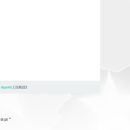
t Λεμεσός
|
23/02/22
ται με
*