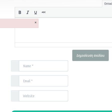
Οπτικ
×