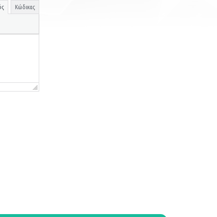
ός
Κώδικας