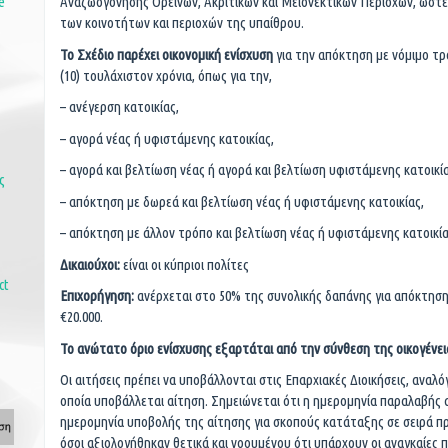
e
Αναζωογόνησης Ορεινών, Ακριτικών και Μειονεκτικών Περιοχών, ώστε
των κοινοτήτων και περιοχών της υπαίθρου.
Το Σχέδιο παρέχει οικονομική ενίσχυση
για την απόκτηση με νόμιμο τρό
(10) τουλάχιστον χρόνια, όπως για την,
– ανέγερση κατοικίας,
– αγορά νέας ή υφιστάμενης κατοικίας,
– αγορά και βελτίωση νέας ή αγορά και βελτίωση υφιστάμενης κατοικία
ς
– απόκτηση με δωρεά και βελτίωση νέας ή υφιστάμενης κατοικίας,
– απόκτηση με άλλον τρόπο και βελτίωση νέας ή υφιστάμενης κατοικία
Δικαιούχοι:
είναι οι κύπριοι πολίτες
ct
Επιχορήγηση:
ανέρχεται στο 50% της συνολικής δαπάνης για απόκτηση 
€20.000.
Το ανώτατο όριο ενίσχυσης εξαρτάται από την σύνθεση της οικογένει
Οι αιτήσεις πρέπει να υποβάλλονται στις Επαρχιακές Διοικήσεις, αναλό
οποία υποβάλλεται αίτηση. Σημειώνεται ότι η ημερομηνία παραλαβής 
ημερομηνία υποβολής της αίτησης για σκοπούς κατάταξης σε σειρά πρ
όσοι αξιολογήθηκαν θετικά και νοουμένου ότι υπάρχουν οι αναγκαίες 