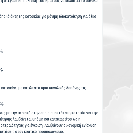
 η στεγαστική πολιτική του Κράτους να καλύπτει το σύνολο
πο ιδιόκτητης κατοικίας για μόνιμη ιδιοκατοίκηση για δέκα
ς,
ς.
κατοικίας, με κατώτατο όριο συνολικής δαπάνης τις
ας.
γως με την περιοχή στην οποία αποκτάται η κατοικία για την
αίτησης λαμβάνεται υπόψη και καταχωρείται ως η
οτεραιότητας για έγκριση. Λαμβάνουν οικονομική ενίσχυση
πιστώσεις στον κρατικό προϋπολογισμό.