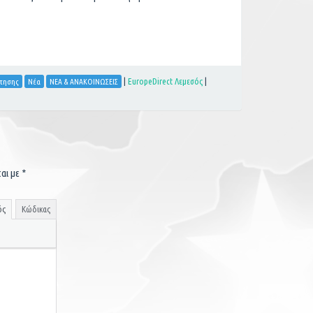
|
EuropeDirect Λεμεσός
|
ότησης
Νέα
ΝΕΑ & ΑΝΑΚΟΙΝΩΣΕΙΣ
ται με
*
ός
Κώδικας