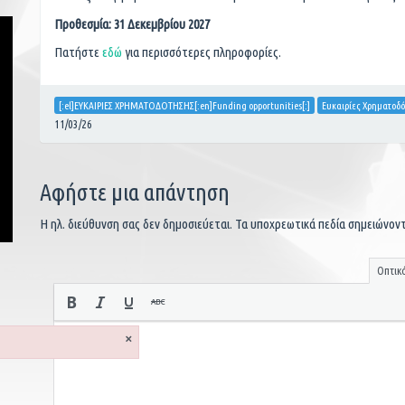
Προθεσμία: 31 Δεκεμβρίου 2027
Πατήστε
εδώ
για περισσότερες πληροφορίες.
[:el]ΕΥΚΑΙΡΙΕΣ ΧΡΗΜΑΤΟΔΟΤΗΣΗΣ[:en]Funding opportunities[:]
Ευκαιρίες Χρηματοδ
11/03/26
Αφήστε μια απάντηση
Η ηλ. διεύθυνση σας δεν δημοσιεύεται.
Τα υποχρεωτικά πεδία σημειώνον
Οπτικ
×