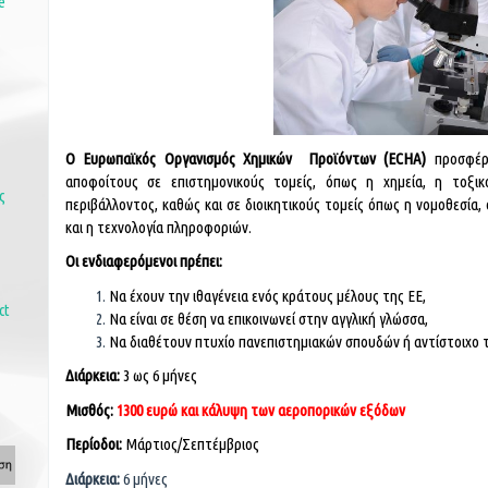
e
Ο Ευρωπαϊκός Οργανισμός Χημικών Προϊόντων (ECHA)
προσφέρε
αποφοίτους σε επιστημονικούς τομείς, όπως η χημεία, η τοξικο
ς
περιβάλλοντος, καθώς και σε διοικητικούς τομείς όπως η νομοθεσία, ο
και η τεχνολογία πληροφοριών.
Οι ενδιαφερόμενοι πρέπει:
Να έχουν την ιθαγένεια ενός κράτους μέλους της ΕΕ,
ct
Να είναι σε θέση να επικοινωνεί στην αγγλική γλώσσα,
Να διαθέτουν πτυχίο πανεπιστημιακών σπουδών ή αντίστοιχο 
Διάρκεια:
3 ως 6 μήνες
Μισθός:
1300 ευρώ και κάλυψη των αεροπορικών εξόδων
Περίοδοι:
Μάρτιος/Σεπτέμβριος
Διάρκεια:
6 μήνες