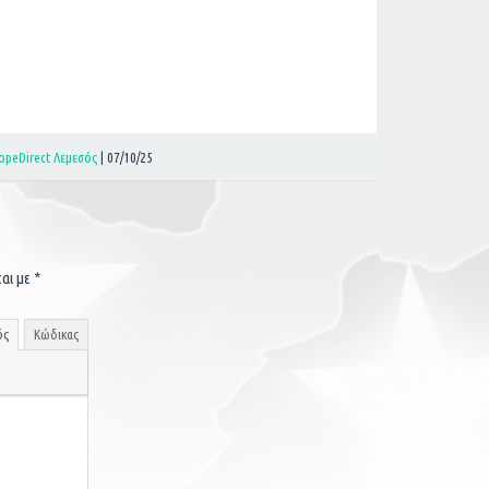
opeDirect Λεμεσός
|
07/10/25
ται με
*
ός
Κώδικας