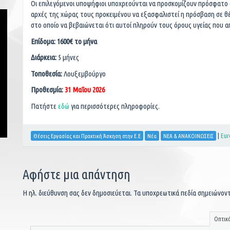
Οι επιλεγόμενοι υποψήφιοι υποχρεούνται να προσκομίζουν πρόσφατο 
αρχές της χώρας τους προκειμένου να εξασφαλιστεί η πρόσβαση σε θέσ
στο οποίο να βεβαιώνεται ότι αυτοί πληρούν τους όρους υγείας που 
Επίδομα: 1600€ το μήνα
Διάρκεια:
5 μήνες
Τοποθεσία:
Λουξεμβούργο
Προθεσμία:
31 Μαΐου 2026
Πατήστε
εδώ
για περισσότερες πληροφορίες.
|
Eur
Θέσεις Εργασίας και Πρακτική Άσκηση στην Ε.Ε
Νέα
ΝΕΑ & ΑΝΑΚΟΙΝΩΣΕΙΣ
Αφήστε μια απάντηση
Η ηλ. διεύθυνση σας δεν δημοσιεύεται.
Τα υποχρεωτικά πεδία σημειώνον
Οπτικ