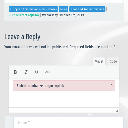
|
European Commission Press Releases
News
News and Announcements
EuropeDirect Λεμεσός
|
Wednesday October 9th, 2019
Leave a Reply
Your email address will not be published.
Required fields are marked
*
Visual
Code
×
Failed to initialize plugin: wplink
Failed to initialize plugin: wplink