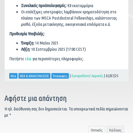
Συνολικός προϋπολογισμός:
€8 εκατομμύρια
Οι επιλέξιμες υποτροφίες λαμβάνουν χρηματοδότηση στο
πλαίσιο των MSCA Postdoctoral Fellowships, καλύπτοντας
μισθό, έξοδα μετακίνησης, οικογενειακά επιδόματα κ.ά.
Προθεσμία Υποβολής:
Έναρξη:
14 Μαΐου 2025
Λήξη:
10 Σεπτεμβρίου 2025 (17:00 CEST)
Πατήστε
εδώ
για περισσότερες πληροφορίες.
|
EuropeDirect Λεμεσός
|
02/07/25
Νέα
ΝΕΑ & ΑΝΑΚΟΙΝΩΣΕΙΣ
Υποτροφίες
Αφήστε μια απάντηση
Η ηλ. διεύθυνση σας δεν δημοσιεύεται.
Τα υποχρεωτικά πεδία σημειώνονται
με
*
Οπτικός
Κώδικας