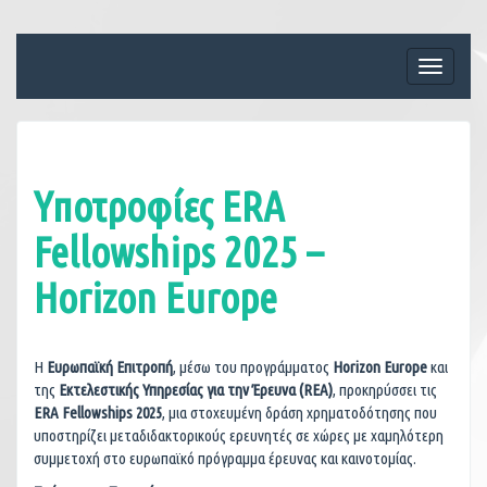
Skip
to
content
Toggle
navigati
Υποτροφίες ERA
Fellowships 2025 –
Horizon Europe
Η
Ευρωπαϊκή Επιτροπή
, μέσω του προγράμματος
Horizon Europe
και
της
Εκτελεστικής Υπηρεσίας για την Έρευνα (REA)
, προκηρύσσει τις
ERA Fellowships 2025
, μια στοχευμένη δράση χρηματοδότησης που
υποστηρίζει μεταδιδακτορικούς ερευνητές σε χώρες με χαμηλότερη
συμμετοχή στο ευρωπαϊκό πρόγραμμα έρευνας και καινοτομίας.