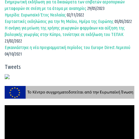
Ενημερωτική εκδήλωση για τα δικαιώματα των επιβατών αεροπορικών
μεταφορών σε σχέση με τα άτομα με αναπηρίες
29/05/2023
Ημερίδα: Ευρωπαϊκό Έτος Νεολαίας
02/11/2022
Εορταστικές εκδηλώσεις για την 9η Μαΐου, Ημέρα της Ευρώπης
05/05/2022
Η ανάγκη για μείωση της χρήσης γεωργικών φαρμάκων και αύξηση της
βιολογικής γεωργίας στην Κύπρο, τονίστηκε σε εκδήλωση του ΤΕΠΑΚ
23/02/2022
Εγκαινιάστηκε η νέα προγραμματική περίοδος του Europe Direct Λεμεσού
04/10/2021
Tweets