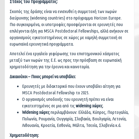
Στόχος του Προγράμματος:
Σκοπός της δράσης είναι να ενισχυθεί η συμμετοχή των χωρών
διεύρυνσης (widening countries) στο πρόγραμμα Horizon Europe.
Πιο συγκεκριμένα, οι υποτροφίες προσφέρονται σε ερευνητές που
επιλέγονται ήδη για MSCA Postdoctoral Fellowships, αλλά ανήκουν σε
οργανισμούς εγκατεστημένους σε χώρες με χαμηλή συμμετοχή σε
ευρωπαϊκά ερευνητικά προγράμματα.
Αποτελεί ένα εργαλείο γεφύρωσης του επιστημονικού χάσματος
μεταξύ των χωρών της Ε.Ε. ως προς την πρόσβαση σε ευρωπαϊκή
χρηματοδότηση για την έρευνα και καινοτομία.
Δικαιούχοι – Ποιος μπορεί να υποβάλει:
Ερευνητές με διδακτορικό που έχουν υποβάλει αίτηση για
MSCA Postdoctoral Fellowship το 2025.
Ο οργανισμός υποδοχής του ερευνητή πρέπει να είναι
εγκατεστημένος σε μια από τις
widening χώρες
.
Widening χώρες
περιλαμβάνουν: Ελλάδα, Κύπρος, Πορτογαλία,
Πολωνία, Ρουμανία, Ουγγαρία, Σλοβακία, Βουλγαρία, Λετονία,
Λιθουανία, Κροατία, Εσθονία, Μάλτα, Τσεχία, Σλοβενία κ.ά.
Χρηματοδότηση: