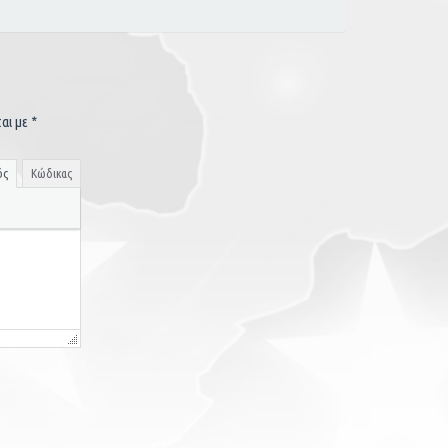
ται με
*
ός
Κώδικας