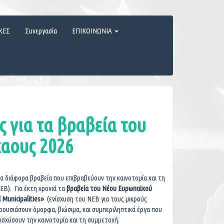
ΚΕΣ
Συνεργασία
ΕΠΙΚΟΙΝΩΝΙΑ
 για τα βραβεία του
αους 2026
α διάφορα βραβεία που επιβραβεύουν την καινοτομία και τη
B). Για έκτη χρονιά τα
βραβεία του Νέου Ευρωπαϊκού
 Municipalities
»
(ενίσχυση του ΝΕΒ για τους μικρούς
ουσιάσουν όμορφα, βιώσιμα, και συμπεριληπτικά έργα που
ισχύσουν την καινοτομία και τη συμμετοχή.