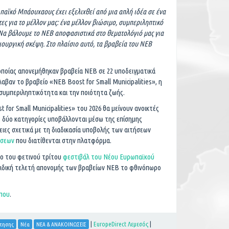
αϊκό Μπάουχαους έχει εξελιχθεί από μια απλή ιδέα σε ένα
ες για το μέλλον μας: ένα μέλλον βιώσιμο, συμπεριληπτικό
 Να βάλουμε το ΝΕΒ αποφασιστικά στο θεματολόγιό μας για
ιουργική σκέψη. Στο πλαίσιο αυτό, τα βραβεία του ΝΕΒ
 οποίας απονεμήθηκαν βραβεία ΝΕΒ σε 22 υποδειγματικά
αβαν το βραβείο «NEB Boost for Small Municipalities», η
συμπεριληπτικότητα και την ποιότητα ζωής.
for Small Municipalities» του 2026 θα μείνουν ανοικτές
τις δύο κατηγορίες υποβάλλονται μέσω της επίσημης
ειες σχετικά με τη διαδικασία υποβολής των αιτήσεων
ήσεων
που διατίθενται στην πλατφόρμα.
ιο του φετινού τρίτου
φεστιβάλ του Νέου Ευρωπαϊκού
ν ειδική τελετή απονομής των βραβείων ΝΕΒ το φθινόπωρο
ύπου
.
|
EuropeDirect Λεμεσός
|
ότησης
Νέα
ΝΕΑ & ΑΝΑΚΟΙΝΩΣΕΙΣ