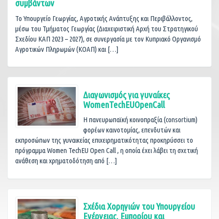
συμβάντων
Το Υπουργείο Γεωργίας, Αγροτικής Ανάπτυξης και Περιβάλλοντος,
μέσω του Τμήματος Γεωργίας (Διαχειριστική Αρχή του Στρατηγικού
Σχεδίου ΚΑΠ 2023 – 2027), σε συνεργασία με τον Κυπριακό Οργανισμό
Αγροτικών Πληρωμών (ΚΟΑΠ) και […]
Διαγωνισμός για γυναίκες
WomenTechEUOpenCall
Η πανευρωπαϊκή κοινοπραξία (consortium)
φορέων καινοτομίας, επενδυτών και
εκπροσώπων της γυναικείας επιχειρηματικότητας προκηρύσσει το
πρόγραμμα Women TechEU Open Call , η οποία έχει λάβει τη σχετική
ανάθεση και χρηματοδότηση από […]
Σχέδια Χορηγιών του Υπουργείου
Ενέργειας, Εμπορίου και