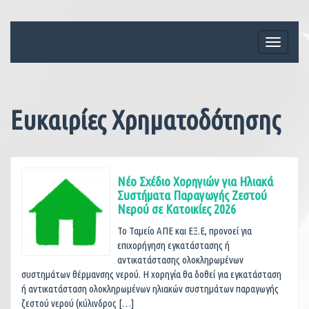
Skip
to
content
Toggle
navigati
Ευκαιρίες Χρηματοδότησης
Νέο Σχέδιο Χορηγιών για Ηλιακά
Συστήματα Παραγωγής Ζεστού
Νερού σε Κατοικίες 2026
Το Ταμείο ΑΠΕ και ΕΞ.Ε, προνοεί για
επιχορήγηση εγκατάστασης ή
αντικατάστασης ολοκληρωμένων
συστημάτων θέρμανσης νερού. Η χορηγία θα δοθεί για εγκατάσταση
ή αντικατάσταση ολοκληρωμένων ηλιακών συστημάτων παραγωγής
ζεστού νερού (κύλινδρος […]